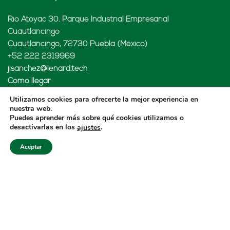
Rio Atoyac 30. Parque Industrial Empresarial
Cuautlancingo
Cuautlancingo, 72730 Puebla (México)
+52 222 2319969
jisanchez@lenard.tech
Cómo llegar
Utilizamos cookies para ofrecerte la mejor experiencia en
nuestra web.
Puedes aprender más sobre qué cookies utilizamos o
desactivarlas en los
.
ajustes
LENARD USA CORP
Aceptar
2655-Lejeune Rd., Suite 810
Coral Gables, FL. 33134 (USA
+52 222 2319969
fcastejon@lenard.tech
Cómo llegar