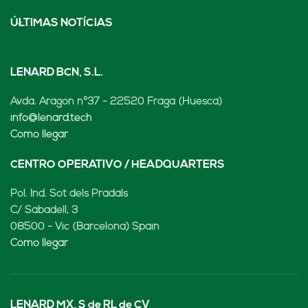
ÚLTIMAS NOTÍCIAS
LENARD BCN, S.L.
Avda. Aragón nº37 - 22520 Fraga (Huesca)
info@lenard.tech
Cómo llegar
CENTRO OPERATIVO / HEADQUARTERS
Pol. Ind. Sot dels Pradals
C/ Sabadell, 3
08500 - Vic (Barcelona) Spain
Cómo llegar
LENARD MX, S de RL de CV