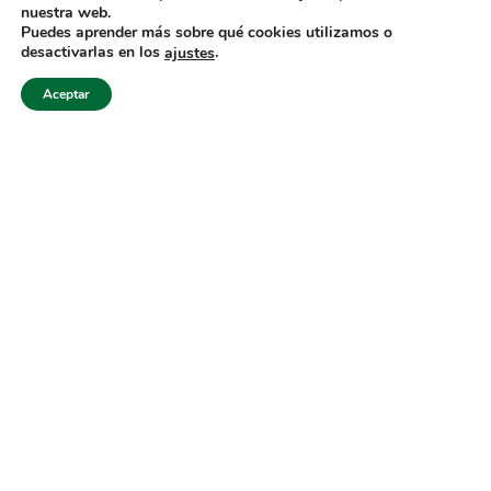
nuestra web.
+52 222 2319969
Puedes aprender más sobre qué cookies utilizamos o
jisanchez@lenard.tech
desactivarlas en los
.
ajustes
Cómo llegar
Aceptar
LENARD USA CORP
2655-Lejeune Rd., Suite 810
Coral Gables, FL. 33134 (USA
+52 222 2319969
fcastejon@lenard.tech
Cómo llegar