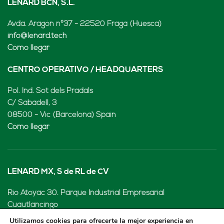
LENARD BCN, S.L.
Avda. Aragón nº37 - 22520 Fraga (Huesca)
info@lenard.tech
Cómo llegar
CENTRO OPERATIVO / HEADQUARTERS
Pol. Ind. Sot dels Pradals
C/ Sabadell, 3
08500 - Vic (Barcelona) Spain
Cómo llegar
LENARD MX, S de RL de CV
Rio Atoyac 30. Parque Industrial Empresarial
Cuautlancingo
Cuautlancingo, 72730 Puebla (México)
Utilizamos cookies para ofrecerte la mejor experiencia en