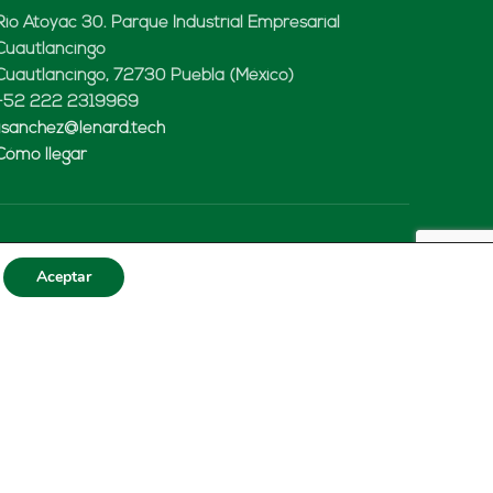
Rio Atoyac 30. Parque Industrial Empresarial
Cuautlancingo
Cuautlancingo, 72730 Puebla (México)
+52 222 2319969
jisanchez@lenard.tech
Cómo llegar
LENARD USA CORP
Aceptar
2655-Lejeune Rd., Suite 810
Coral Gables, FL. 33134 (USA
+52 222 2319969
fcastejon@lenard.tech
Cómo llegar