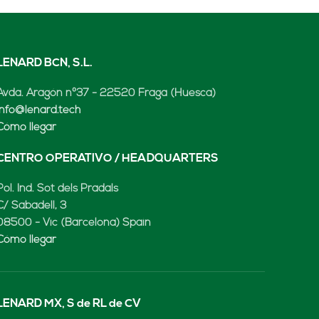
LENARD BCN, S.L.
Avda. Aragón nº37 - 22520 Fraga (Huesca)
info@lenard.tech
Cómo llegar
CENTRO OPERATIVO / HEADQUARTERS
Pol. Ind. Sot dels Pradals
C/ Sabadell, 3
08500 - Vic (Barcelona) Spain
Cómo llegar
LENARD MX, S de RL de CV