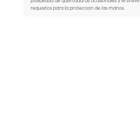
posibilidad de quemaduras ocasionales y el breve
requisitos para la protección de las manos.
Comparar
Añadir a la lista de deseos