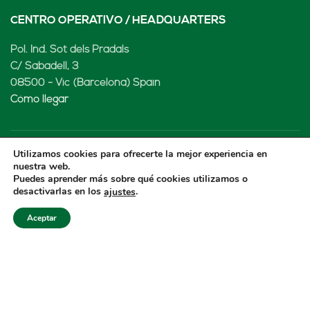
CENTRO OPERATIVO / HEADQUARTERS
Pol. Ind. Sot dels Pradals
C/ Sabadell, 3
08500 - Vic (Barcelona) Spain
Cómo llegar
Utilizamos cookies para ofrecerte la mejor experiencia en
LENARD MX, S de RL de CV
nuestra web.
Puedes aprender más sobre qué cookies utilizamos o
desactivarlas en los
.
ajustes
Rio Atoyac 30. Parque Industrial Empresarial
Cuautlancingo
Aceptar
Cuautlancingo, 72730 Puebla (México)
+52 222 2319969
jisanchez@lenard.tech
Cómo llegar