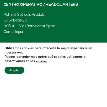
CENTRO OPERATIVO / HEADQUARTERS
Pol. Ind. Sot dels Pradals
C/ Sabadell, 3
08500 - Vic (Barcelona) Spain
Cómo llegar
Utilizamos cookies para ofrecerte la mejor experiencia en
nuestra web.
LENARD MX, S de RL de CV
Puedes aprender más sobre qué cookies utilizamos o
desactivarlas en los
.
ajustes
Rio Atoyac 30. Parque Industrial Empresarial
Cuautlancingo
Aceptar
Cuautlancingo, 72730 Puebla (México)
+52 222 2319969
jisanchez@lenard.tech
Cómo llegar