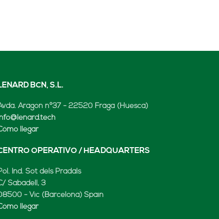
LENARD BCN, S.L.
Avda. Aragón nº37 - 22520 Fraga (Huesca)
info@lenard.tech
Cómo llegar
CENTRO OPERATIVO / HEADQUARTERS
Pol. Ind. Sot dels Pradals
C/ Sabadell, 3
08500 - Vic (Barcelona) Spain
Cómo llegar