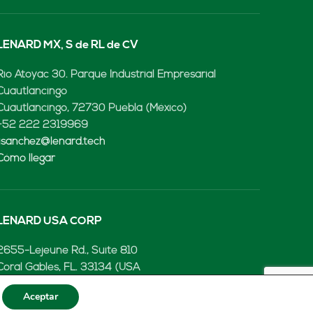
LENARD MX, S de RL de CV
Rio Atoyac 30. Parque Industrial Empresarial
Cuautlancingo
Cuautlancingo, 72730 Puebla (México)
+52 222 2319969
jisanchez@lenard.tech
Cómo llegar
LENARD USA CORP
2655-Lejeune Rd., Suite 810
Coral Gables, FL. 33134 (USA
+52 222 2319969
Aceptar
fcastejon@lenard.tech