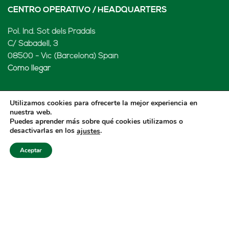
CENTRO OPERATIVO / HEADQUARTERS
Pol. Ind. Sot dels Pradals
C/ Sabadell, 3
08500 - Vic (Barcelona) Spain
Cómo llegar
Utilizamos cookies para ofrecerte la mejor experiencia en
nuestra web.
LENARD MX, S de RL de CV
Puedes aprender más sobre qué cookies utilizamos o
desactivarlas en los
.
ajustes
Rio Atoyac 30. Parque Industrial Empresarial
Cuautlancingo
Aceptar
Cuautlancingo, 72730 Puebla (México)
+52 222 2319969
jisanchez@lenard.tech
Cómo llegar