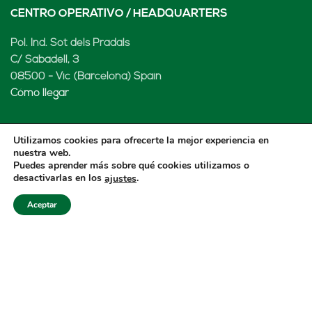
CENTRO OPERATIVO / HEADQUARTERS
Pol. Ind. Sot dels Pradals
C/ Sabadell, 3
08500 - Vic (Barcelona) Spain
Cómo llegar
Utilizamos cookies para ofrecerte la mejor experiencia en
nuestra web.
LENARD MX, S de RL de CV
Puedes aprender más sobre qué cookies utilizamos o
desactivarlas en los
.
ajustes
Rio Atoyac 30. Parque Industrial Empresarial
Cuautlancingo
Aceptar
Cuautlancingo, 72730 Puebla (México)
+52 222 2319969
jisanchez@lenard.tech
Cómo llegar