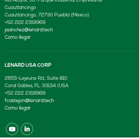
Rio Atoyac 30. Parque Industrial Empresarial
Cuautlancingo
Cuautlancingo, 72730 Puebla (México)
+52 222 2319969
jisanchez@lenard.tech
Cómo llegar
LENARD USA CORP
2655-Lejeune Rd., Suite 810
Coral Gables, FL. 33134 (USA
+52 222 2319969
fcastejon@lenard.tech
Cómo llegar