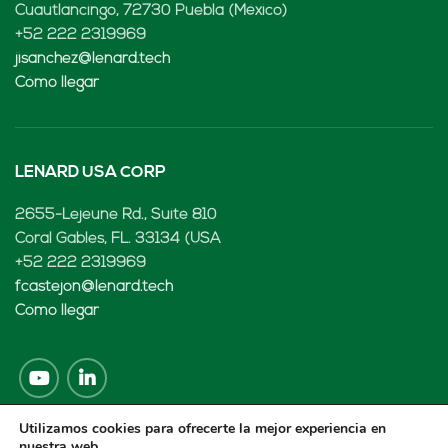
Cuautlancingo, 72730 Puebla (México)
+52 222 2319969
jisanchez@lenard.tech
Cómo llegar
LENARD USA CORP
2655-Lejeune Rd., Suite 810
Coral Gables, FL. 33134 (USA
+52 222 2319969
fcastejon@lenard.tech
Cómo llegar
Utilizamos cookies para ofrecerte la mejor experiencia en
nuestra web.