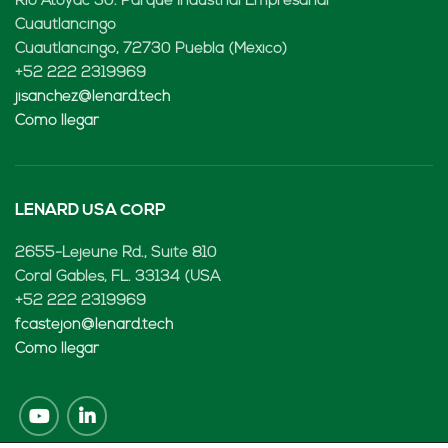
Rio Atoyac 30. Parque Industrial Empresarial
Cuautlancingo
Cuautlancingo, 72730 Puebla (México)
+52 222 2319969
jisanchez@lenard.tech
Cómo llegar
LENARD USA CORP
2655-Lejeune Rd., Suite 810
Coral Gables, FL. 33134 (USA
+52 222 2319969
fcastejon@lenard.tech
Cómo llegar