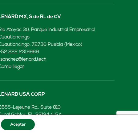
LENARD MX, S de RL de CV
Rio Atoyac 30. Parque Industrial Empresarial
Cuautlancingo
Cuautlancingo, 72730 Puebla (México)
+52 222 2319969
jisanchez@lenard.tech
Cómo llegar
LENARD USA CORP
2655-Lejeune Rd., Suite 810
Coral Gables, FL. 33134 (USA
+52 222 2319969
Aceptar
fcastejon@lenard.tech
Cómo llegar