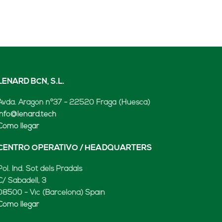
LENARD BCN, S.L.
Avda. Aragón nº37 - 22520 Fraga (Huesca)
info@lenard.tech
Cómo llegar
CENTRO OPERATIVO / HEADQUARTERS
Pol. Ind. Sot dels Pradals
C/ Sabadell, 3
08500 - Vic (Barcelona) Spain
Cómo llegar