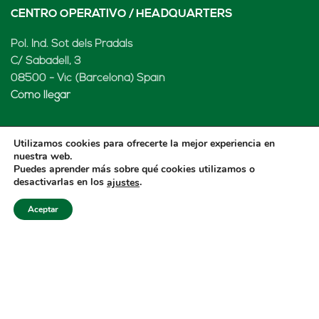
CENTRO OPERATIVO / HEADQUARTERS
Pol. Ind. Sot dels Pradals
C/ Sabadell, 3
08500 - Vic (Barcelona) Spain
Cómo llegar
Utilizamos cookies para ofrecerte la mejor experiencia en
nuestra web.
LENARD MX, S de RL de CV
Puedes aprender más sobre qué cookies utilizamos o
desactivarlas en los
.
ajustes
Rio Atoyac 30. Parque Industrial Empresarial
Cuautlancingo
Aceptar
Cuautlancingo, 72730 Puebla (México)
+52 222 2319969
jisanchez@lenard.tech
Cómo llegar