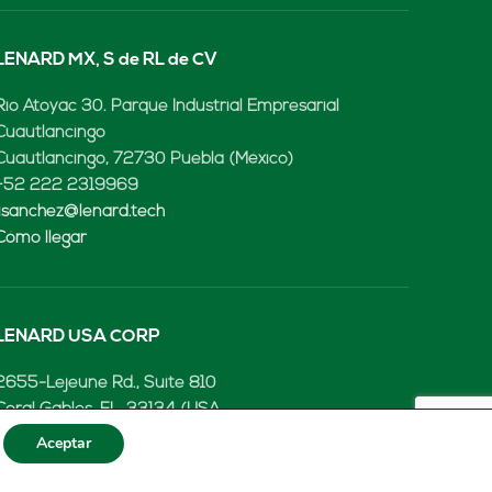
LENARD MX, S de RL de CV
Rio Atoyac 30. Parque Industrial Empresarial
Cuautlancingo
Cuautlancingo, 72730 Puebla (México)
+52 222 2319969
jisanchez@lenard.tech
Cómo llegar
LENARD USA CORP
2655-Lejeune Rd., Suite 810
Coral Gables, FL. 33134 (USA
+52 222 2319969
Aceptar
fcastejon@lenard.tech
Cómo llegar