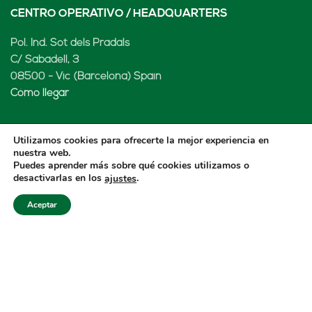
CENTRO OPERATIVO / HEADQUARTERS
Pol. Ind. Sot dels Pradals
C/ Sabadell, 3
08500 - Vic (Barcelona) Spain
Cómo llegar
Utilizamos cookies para ofrecerte la mejor experiencia en
nuestra web.
LENARD MX, S de RL de CV
Puedes aprender más sobre qué cookies utilizamos o
desactivarlas en los
.
ajustes
Rio Atoyac 30. Parque Industrial Empresarial
Cuautlancingo
Aceptar
Cuautlancingo, 72730 Puebla (México)
+52 222 2319969
jisanchez@lenard.tech
Cómo llegar