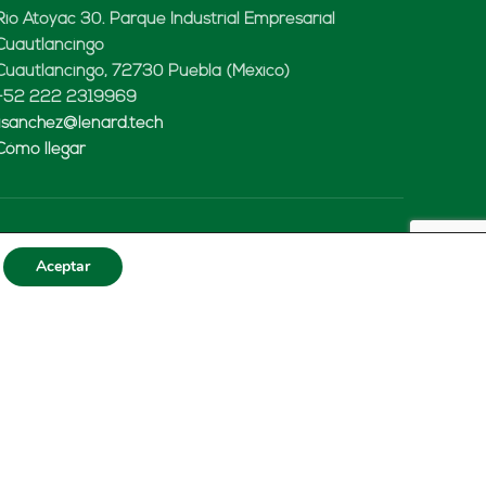
Rio Atoyac 30. Parque Industrial Empresarial
Cuautlancingo
Cuautlancingo, 72730 Puebla (México)
+52 222 2319969
jisanchez@lenard.tech
Cómo llegar
LENARD USA CORP
Aceptar
2655-Lejeune Rd., Suite 810
Coral Gables, FL. 33134 (USA
+52 222 2319969
fcastejon@lenard.tech
Cómo llegar