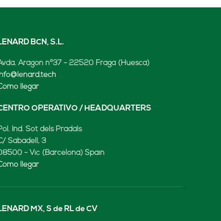
LENARD BCN, S.L.
Avda. Aragón nº37 - 22520 Fraga (Huesca)
info@lenard.tech
Cómo llegar
CENTRO OPERATIVO / HEADQUARTERS
Pol. Ind. Sot dels Pradals
C/ Sabadell, 3
08500 - Vic (Barcelona) Spain
Cómo llegar
LENARD MX, S de RL de CV