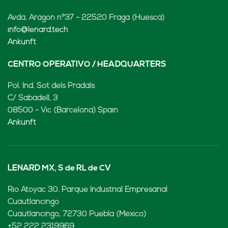
Avda. Aragón nº37 - 22520 Fraga (Huesca)
info@lenard.tech
Ankunft
CENTRO OPERATIVO / HEADQUARTERS
Pol. Ind. Sot dels Pradals
C/ Sabadell, 3
08500 - Vic (Barcelona) Spain
Ankunft
LENARD MX, S de RL de CV
Rio Atoyac 30. Parque Industrial Empresarial
Cuautlancingo
Cuautlancingo, 72730 Puebla (México)
+52 222 2319969