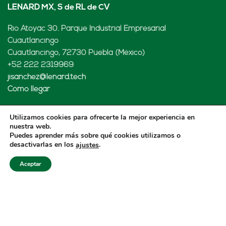
LENARD MX, S de RL de CV
Rio Atoyac 30. Parque Industrial Empresarial
Cuautlancingo
Cuautlancingo, 72730 Puebla (México)
+52 222 2319969
jisanchez@lenard.tech
Cómo llegar
Utilizamos cookies para ofrecerte la mejor experiencia en
nuestra web.
LENARD USA CORP
Puedes aprender más sobre qué cookies utilizamos o
desactivarlas en los
.
ajustes
2655-Lejeune Rd., Suite 810
Aceptar
Coral Gables, FL. 33134 (USA
+52 222 2319969
fcastejon@lenard.tech
Cómo llegar