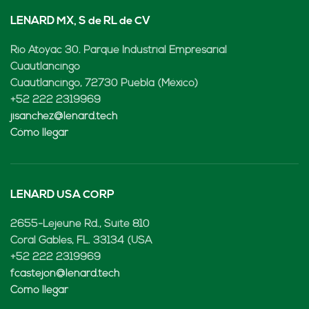
LENARD MX, S de RL de CV
Rio Atoyac 30. Parque Industrial Empresarial
Cuautlancingo
Cuautlancingo, 72730 Puebla (México)
+52 222 2319969
jisanchez@lenard.tech
Cómo llegar
LENARD USA CORP
2655-Lejeune Rd., Suite 810
Coral Gables, FL. 33134 (USA
+52 222 2319969
fcastejon@lenard.tech
Cómo llegar