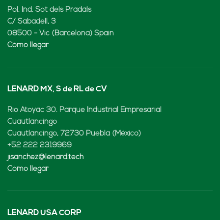
Pol. Ind. Sot dels Pradals
C/ Sabadell, 3
08500 - Vic (Barcelona) Spain
Cómo llegar
LENARD MX, S de RL de CV
Rio Atoyac 30. Parque Industrial Empresarial
Cuautlancingo
Cuautlancingo, 72730 Puebla (México)
+52 222 2319969
jisanchez@lenard.tech
Cómo llegar
LENARD USA CORP