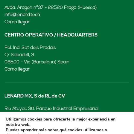
Avda. Aragón nº37 - 22520 Fraga (Huesca)
info@lenard.tech
Cómo llegar
CENTRO OPERATIVO / HEADQUARTERS
Pol. Ind. Sot dels Pradals
C/ Sabadell, 3
08500 - Vic (Barcelona) Spain
Cómo llegar
LENARD MX, S de RL de CV
Rio Atoyac 30. Parque Industrial Empresarial
Cuautlancingo
Utilizamos cookies para ofrecerte la mejor experiencia en
Cuautlancingo, 72730 Puebla (México)
nuestra web.
Puedes aprender más sobre qué cookies utilizamos o
+52 222 2319969