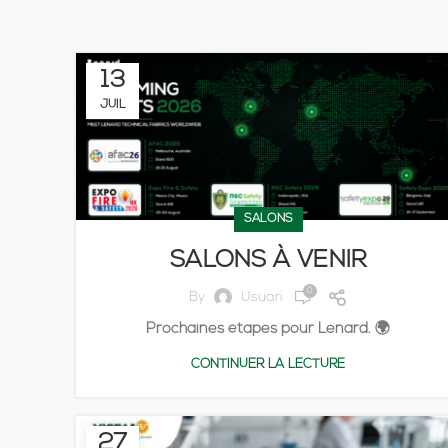
13
JUIL
SALONS
SALONS À VENIR
0
By
Usuari
Prochaines étapes pour Lenard. 🌍
CONTINUER LA LECTURE
27