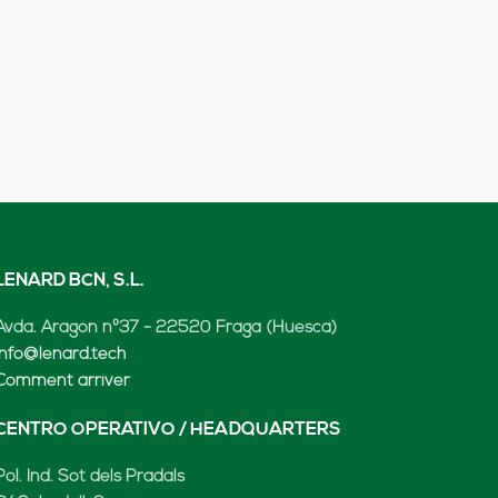
LENARD BCN, S.L.
Avda. Aragón nº37 - 22520 Fraga (Huesca)
info@lenard.tech
Comment arriver
CENTRO OPERATIVO / HEADQUARTERS
Pol. Ind. Sot dels Pradals