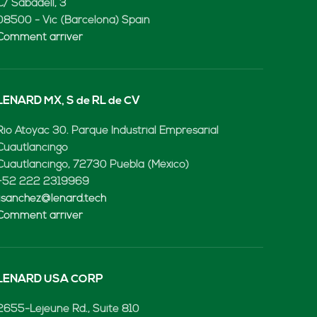
C/ Sabadell, 3
08500 - Vic (Barcelona) Spain
Comment arriver
LENARD MX, S de RL de CV
Rio Atoyac 30. Parque Industrial Empresarial
Cuautlancingo
Cuautlancingo, 72730 Puebla (México)
+52 222 2319969
jisanchez@lenard.tech
Comment arriver
LENARD USA CORP
2655-Lejeune Rd., Suite 810