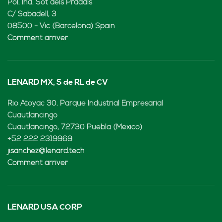
Pol. Ind. Sot dels Pradals
C/ Sabadell, 3
08500 - Vic (Barcelona) Spain
Comment arriver
LENARD MX, S de RL de CV
Rio Atoyac 30. Parque Industrial Empresarial
Cuautlancingo
Cuautlancingo, 72730 Puebla (México)
+52 222 2319969
jisanchez@lenard.tech
Comment arriver
LENARD USA CORP