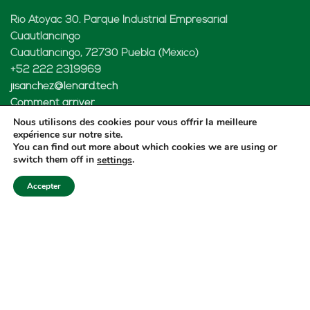
Rio Atoyac 30. Parque Industrial Empresarial
Cuautlancingo
Cuautlancingo, 72730 Puebla (México)
+52 222 2319969
jisanchez@lenard.tech
Comment arriver
Nous utilisons des cookies pour vous offrir la meilleure
expérience sur notre site.
You can find out more about which cookies we are using or
switch them off in
.
settings
LENARD USA CORP
Accepter
2655-Lejeune Rd., Suite 810
Coral Gables, FL. 33134 (USA
+52 222 2319969
fcastejon@lenard.tech
Comment arriver