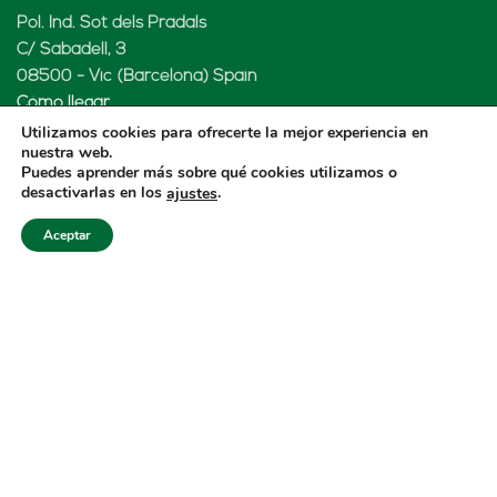
Pol. Ind. Sot dels Pradals
C/ Sabadell, 3
08500 - Vic (Barcelona) Spain
Cómo llegar
Utilizamos cookies para ofrecerte la mejor experiencia en
nuestra web.
Puedes aprender más sobre qué cookies utilizamos o
desactivarlas en los
.
ajustes
LENARD MX, S de RL de CV
Aceptar
Rio Atoyac 30. Parque Industrial Empresarial
Cuautlancingo
Cuautlancingo, 72730 Puebla (México)
+52 222 2319969
jisanchez@lenard.tech
Cómo llegar
LENARD USA CORP